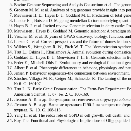
Bovine Genome Sequencing and Analysis Consortium et al. The genome 
Groenen M. M. et al. Analyses of pig genomes provide insight into p
Meuwissen H. E., Hayes B. J., Goddard M. E. Prediction of total gen
Lander E. , Botstein D. Mapping mendelian factors underlying quantit
Hayes B. J. et al. Invited review: Genomic selection in dairy cattle: P
Meuwissen , Hayes B., Goddard M. Genomic selection: A paradigm shift
Visscher M. et al. 10 years of GWAS discovery: biology, function, an
Larson G. et al. Current perspectives and the future of domestication
Wilkins S., Wrangham R. W., Fitch W. T. The “domestication syndrome”
Trut L., Oskina I., Kharlamova A. Animal evolution during domesticat
Goddard E., Hayes B. J., Meuwissen T. H. E. Genomic selection in liv
Feder E., Mitchell-Olds T. Evolutionary and ecological functional ge
Albert F. et al. Phenotypic differences in behavior, physiology and n
Jensen P. Behaviour epigenetics–the connection between environment, 
Sánchez-Villagra M. R., Geiger M., Schneider R. The taming of the ne
№.6. С. 160107.
Trut L. N. Early Canid Domestication: The Farm-Fox Experiment: Foxes
American Scientist. Т. 87. №. 2. С. 160-169.
Леонов А. В. и др. Популяционно-генетическая структура соболе
Леонов А. В. и др. Влияние премикса П 90-2 на экспрессию фер
журнал. №. 10. С. 108-113.
Yang H. et al. The redox role of G6PD in cell growth, cell death, and 
Roy T. et Functional and Physiological Implications of Oligopeptide 