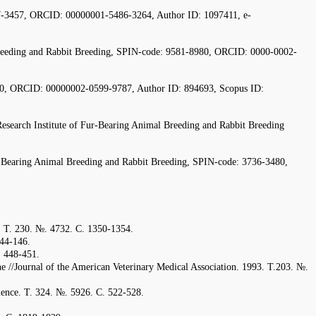
307-3457, ORCID: 00000001-5486-3264, Author ID: 1097411, e-
l Breeding and Rabbit Breeding, SPIN-code: 9581-8980, ORCID: 0000-0002-
1680, ORCID: 00000002-0599-9787, Author ID: 894693, Scopus ID:
c Research Institute of Fur-Bearing Animal Breeding and Rabbit Breeding
ur-Bearing Animal Breeding and Rabbit Breeding, SPIN-code: 3736-3480,
85. Т. 230. №. 4732. С. 1350-1354.
144-146.
. 448-451.
ne //Journal of the American Veterinary Medical Association. 1993. Т.203. №.
ience. Т. 324. №. 5926. С. 522-528.