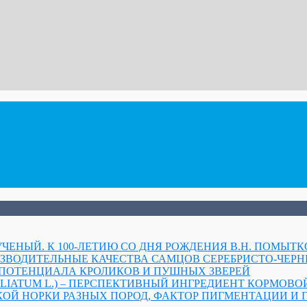
УЧЕНЫЙ. К 100-ЛЕТИЮ СО ДНЯ РОЖДЕНИЯ В.Н. ПОМЫТК
ЗВОДИТЕЛЬНЫЕ КАЧЕСТВА САМЦОВ СЕРЕБРИСТО-ЧЕР
ПОТЕНЦИАЛА КРОЛИКОВ И ПУШНЫХ ЗВЕРЕЙ
LIATUM L.) – ПЕРСПЕКТИВНЫЙ ИНГРЕДИЕНТ КОРМОВ
ОЙ НОРКИ РАЗНЫХ ПОРОД, ФАКТОР ПИГМЕНТАЦИИ И 