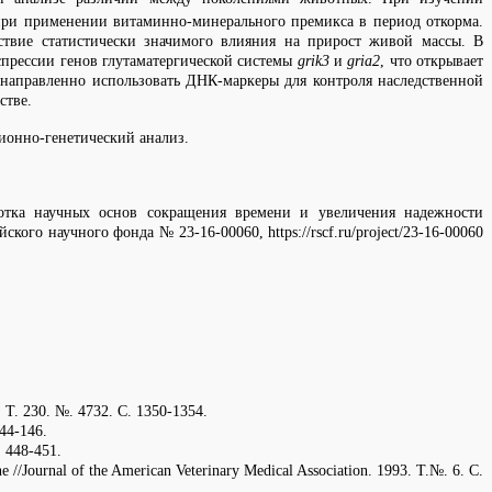
при применении витаминно-минерального премикса в период откорма.
ствие статистически значимого влияния на прирост живой массы. В
спрессии генов глутаматергической системы
grik3
и
gria2
, что открывает
направленно использовать ДНК-маркеры для контроля наследственной
стве.
ионно-генетический анализ.
отка научных основ сокращения времени и увеличения надежности
о научного фонда № 23-16-00060, https://rscf.ru/project/23-16-00060
85. Т. 230. №. 4732. С. 1350-1354.
144-146.
. 448-451.
ne //Journal of the American Veterinary Medical Association. 1993. Т.№. 6. С.