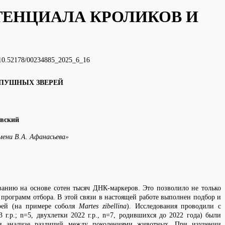
ТЕНЦИАЛА КРОЛИКОВ И
34885_2025_6_16
 ПУШНЫХ ЗВЕРЕЙ
овский
мени В.А. Афанасьева»
анию на основе сотен тысяч ДНК-маркеров. Это позволило не только
 программ отбора. В этой связи в настоящей работе выполнен подбор и
рей (на примере соболя
Martes zibellina
). Исследования проводили с
.р.; n=5, двухлетки 2022 г.р., n=7, родившихся до 2022 года) были
и анализе различий между поколениями животных. При изучении