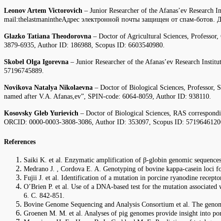
Leonov Artem Victorovich
– Junior Researcher of the Afanas’ev Research
mail:thelastmaninthe
Адрес электронной почты защищен от спам-ботов. Дл
Glazko Tatiana Theodorovna
– Doctor of Agricultural Sciences, Professo
3879-6935, Author ID: 186988, Scopus ID: 6603540980.
Skobel Olga Igorevna
– Junior Researcher of the Afanas’ev Research Inst
57196745889.
Novikova Natalya Nikolaevna
– Doctor of Biological Sciences, Professor, S
named after V.A. Afanas,ev”, SPIN-code: 6064-8059, Author ID: 938110.
Kosovsky Gleb Yurievich
– Doctor of Biological Sciences, RAS correspond
ORCID: 0000-0003-3808-3086, Author ID: 353097, Scopus ID: 5719646120
References
Saiki K. et al. Enzymatic amplification of β-globin genomic sequences 
Medrano J. , Cordova E. A. Genotyping of bovine kappa-casein loci f
Fujii J. et al. Identification of a mutation in porcine ryanodine rece
O’Brien P. et al. Use of a DNA-based test for the mutation associated
6. С. 842-851.
Bovine Genome Sequencing and Analysis Consortium et al. The genome 
Groenen M. M. et al. Analyses of pig genomes provide insight into p