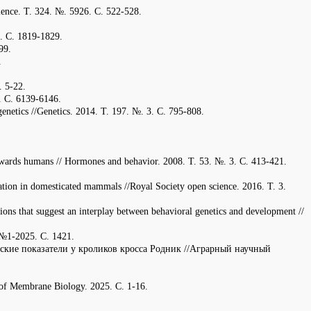
ience. Т. 324. №. 5926. С. 522-528.
4. С. 1819-1829.
99.
.
. 5-22.
7. С. 6139-6146.
enetics //Genetics. 2014. Т. 197. №. 3. С. 795-808.
 towards humans // Hormones and behavior. 2008. Т. 53. №. 3. С. 413-421.
ation in domesticated mammals //Royal Society open science. 2016. Т. 3.
ns that suggest an interplay between behavioral genetics and development //
№1-2025. С. 1421.
ские показатели у кроликов кросса Родник //Аграрный научный
l of Membrane Biology. 2025. С. 1-16.