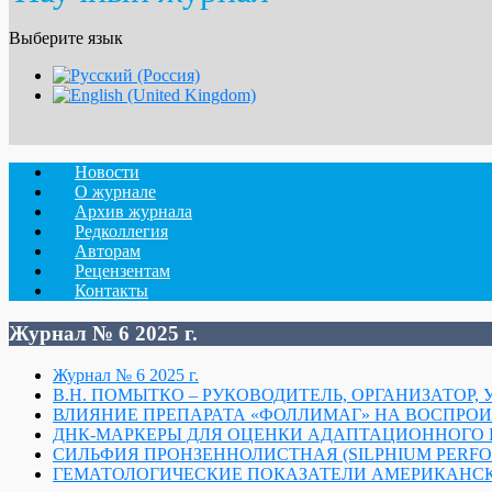
Выберите язык
Новости
О журнале
Архив журнала
Редколлегия
Авторам
Рецензентам
Контакты
Журнал № 6 2025 г.
Журнал № 6 2025 г.
В.Н. ПОМЫТКО – РУКОВОДИТЕЛЬ, ОРГАНИЗАТОР, 
ВЛИЯНИЕ ПРЕПАРАТА «ФОЛЛИМАГ» НА ВОСПРОИ
ДНК-МАРКЕРЫ ДЛЯ ОЦЕНКИ АДАПТАЦИОННОГО 
СИЛЬФИЯ ПРОНЗЕННОЛИСТНАЯ (SILPHIUM PERFO
ГЕМАТОЛОГИЧЕСКИЕ ПОКАЗАТЕЛИ АМЕРИКАНСК