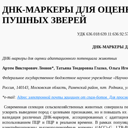
ДНК-МАРКЕРЫ ДЛЯ ОЦЕН
ПУШНЫХ ЗВЕРЕЙ
УДК 636.018:63
ДНК-МАРКЕРЫ Д
ДНК-маркеры для оценки адаптационного потенциала животных
Артем Викторович Леонов*, Татьяна Теодоровна Глазко, Ольга Иг
Федеральное государственное бюджетное научное учреждение «Научно-
Россия, 140143, Московская область, Раменский район, пгт. Родники, ул
*e-mail:
Адрес электронной почты защищен от спам-ботов. Для просмот
Современная селекция сельскохозяйственных животных совершила пе
ускорить выведение пород с целевыми признаками, но и повышать их а
валидация различных ДНК-маркеров, ассоциированных с адаптаци
использованием ПЦР и ПЦР в реальном времени. В рамках популяцион
идентифицированы высокополиморфные маркеры ((ACC)
G, LTR-B