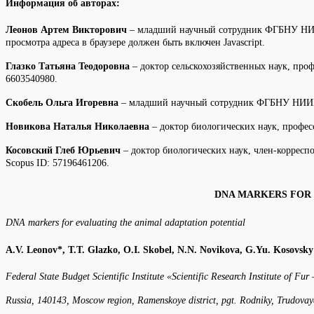
Информация об авторах:
Леонов Артем Викторович
– младший научный сотрудник ФГБНУ НИИПЗ
просмотра адреса в браузере должен быть включен Javascript.
Глазко Татьяна Теодоровна
– доктор сельскохозяйственных наук, про
6603540980.
Скобель Ольга Игоревна
– младший научный сотрудник ФГБНУ НИИПЗК,
Новикова Наталья Николаевна
– доктор биологических наук, профес
Косовский Глеб Юрьевич
– доктор биологических наук, член-корресп
Scopus ID: 57196461206.
DNA MARKERS FOR 
DNA markers for evaluating the animal adaptation potential
A.V. Leonov*, T.T. Glazko, O.I. Skobel, N.N. Novikova, G.Yu. Kosovsky
Federal State Budget Scientific Institute «Scientific Research Institute of 
Russia, 140143, Moscow region, Ramenskoye district, pgt. Rodniky, Trudovaya