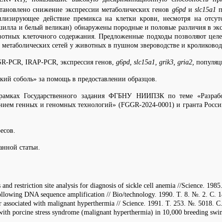
становлено снижение экспрессии метаболических генов
g6pd
и
slc15a1
илизирующее действие премикса на клетки крови, несмотря на отсут
шилла и белый великан) обнаружены породные и половые различия в эк
вотных клеточного содержания. Предложенные подходы позволяют целе
метаболических сетей у животных в пушном звероводстве и кроликовод
SSR-PCR, IRAP-PCR, экспрессия генов,
g6pd, slc15a1, grik3, gria2,
популяц
кий соболь» за помощь в предоставлении образцов.
 рамках Государственного задания ФГБНУ НИИПЗК по теме «Разраб
 генных и геномных технологий» (FGGR-2024-0001) и гранта Российског
есов.
анной статьи.
and restriction site analysis for diagnosis of sickle cell anemia //Science. 19
ollowing DNA sequence amplification // Bio/technology. 1990. Т. 8. №. 2. С. 
ptor associated with malignant hyperthermia // Science. 1991. Т. 253. №. 5018. С
 with porcine stress syndrome (malignant hyperthermia) in 10,000 breeding swi