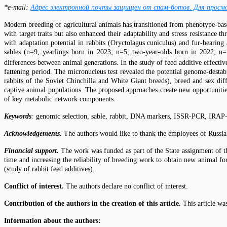
*e-mail:
Адрес электронной почты защищен от спам-ботов. Для просмот
Modern breeding of agricultural animals has transitioned from phenotype-bas
with target traits but also enhanced their adaptability and stress resistance
with adaptation potential in rabbits (Oryctolagus cuniculus) and fur-bearin
sables (n=9, yearlings born in 2023; n=5, two-year-olds born in 2022; 
differences between animal generations. In the study of feed additive effecti
fattening period. The micronucleus test revealed the potential genome-destabil
rabbits of the Soviet Chinchilla and White Giant breeds), breed and sex dif
captive animal populations. The proposed approaches create new opportunities
of key metabolic network components.
Keywords
:
genomic selection, sable, rabbit, DNA markers, ISSR-PCR, IRAP
Acknowledgements.
The authors would like to thank the employees of Russian
Financial support.
The work was funded as part of the State assignment of t
time and increasing the reliability of breeding work to obtain new animal
(study of rabbit feed additives).
Conflict of interest.
The authors declare no conflict of interest.
Contribution
of
the
authors
in
the
creation
of
this
article.
This article wa
Information about the authors: