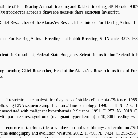
 Institute of Fur-Bearing Animal Breeding and Rabbit Breeding, SPIN code: 9
я просмотра адреса в браузере должен быть включен Javascript.
r, Chief Researcher of the Afanas’ev Research Institute of Fur-Bearing Anima
itute of Fur-Bearing Animal Breeding and Rabbit Breeding, SPIN code: 4373-
cientific Consultant, Federal State Budgetary Scientific Institution “Scientifi
ing member, Chief Researcher, Head of the Afanas’ev Research Institute of F
6.
and restriction site analysis for diagnosis of sickle cell anemia //Science. 19
ollowing DNA sequence amplification // Bio/technology. 1990. Т. 8. №. 2. С. 
ptor associated with malignant hyperthermia // Science. 1991. Т. 253. №. 5018. С
 with porcine stress syndrome (malignant hyperthermia) in 10,000 breeding swi
sequence of taurine cattle: a window to ruminant biology and evolution //Sc
orcine demography and evolution //Nature. 2012. Т. 491. №. 7424. С. 393-398.