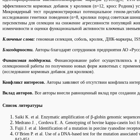
6
эффективности кормовых добавок у кроликов (n=12, кросс Родник) у
Микроядерный тест продемонстрировал потенциальное геном-дестаб
исследовании генетики поведения (n=8, кролики пород советская шин
перспективы для селекции на снижение агрессивности популяций жи
изменчивости и оценки функциональной активности ключевых звеньев 
Ключевые слова:
геномная селекция, соболь, кролик, ДНК-маркеры, I
Благодарности.
Авторы благодарят сотрудников предприятия АО «Русс
Финансовая поддержка.
Финансирование работ осуществлялось в
селекционной работы по получению новых форм животных с применением
(исследование кормовых добавок для кроликов).
Конфликт интересов.
Авторы заявляют об отсутствии конфликта интер
Вклад авторов.
Все авторы внесли равноценный вклад при создании д
Список литературы
Saiki K. et al. Enzymatic amplification of β-globin genomic sequences 
Medrano J. , Cordova E. A. Genotyping of bovine kappa-casein loci f
Fujii J. et al. Identification of a mutation in porcine ryanodine rece
O’Brien P. et al. Use of a DNA-based test for the mutation associated
842-851.