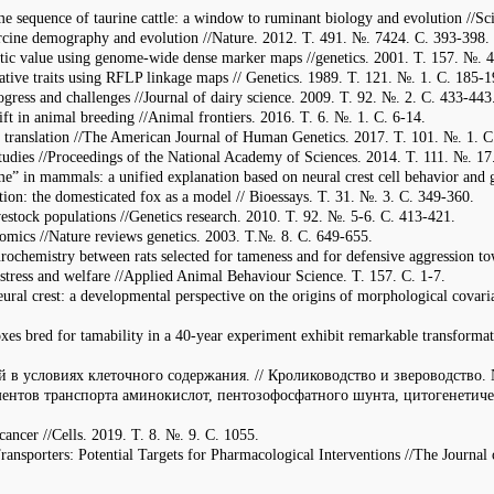
sequence of taurine cattle: a window to ruminant biology and evolution //Sc
orcine demography and evolution //Nature. 2012. Т. 491. №. 7424. С. 393-398.
etic value using genome-wide dense marker maps //genetics. 2001. Т. 157. №. 
ative traits using RFLP linkage maps // Genetics. 1989. Т. 121. №. 1. С. 185-1
rogress and challenges //Journal of dairy science. 2009. Т. 92. №. 2. С. 433-443
 in animal breeding //Animal frontiers. 2016. Т. 6. №. 1. С. 6-14.
d translation //The American Journal of Human Genetics. 2017. Т. 101. №. 1. С
 studies //Proceedings of the National Academy of Sciences. 2014. Т. 111. №. 1
 in mammals: a unified explanation based on neural crest cell behavior and g
ion: the domesticated fox as a model // Bioessays. Т. 31. №. 3. С. 349-360.
estock populations //Genetics research. 2010. Т. 92. №. 5-6. С. 413-421.
nomics //Nature reviews genetics. 2003. Т.№. 8. С. 649-655.
eurochemistry between rats selected for tameness and for defensive aggression
stress and welfare //Applied Animal Behaviour Science. Т. 157. С. 1-7.
ural crest: a developmental perspective on the origins of morphological covari
 bred for tamability in a 40-year experiment exhibit remarkable transformatio
й в условиях клеточного содержания. // Кролиководство и звероводство. 
ментов транспорта аминокислот, пентозофосфатного шунта, цитогенетиче
cancer //Cells. 2019. Т. 8. №. 9. С. 1055.
Transporters: Potential Targets for Pharmacological Interventions //The Journa