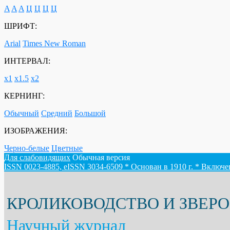
A
A
A
Ц
Ц
Ц
Ц
ШРИФТ:
Arial
Times New Roman
ИНТЕРВАЛ:
х1
х1.5
х2
КЕРНИНГ:
Обычный
Средний
Большой
ИЗОБРАЖЕНИЯ:
Черно-белые
Цветные
Для слабовидящих
Обычная версия
ISSN 0023-4885, eISSN 3034-6509 * Основан в 1910 г. * Включ
КРОЛИКОВОДСТВО И ЗВЕР
Научный журнал