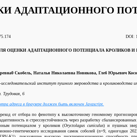
КИ АДАПТАЦИОННОГО ПО
9.11:636.92:575.174 DOI: 10.52178/002
ЛЯ ОЦЕНКИ АДАПТАЦИОННОГО ПОТЕНЦИАЛА КРОЛИКОВ И
оревна0 Скобель, Наталья Николаевна Новикова, Глеб Юрьевич Кос
исследовательский институт пушного звероводства и кролиководства и
. Трудовая, 6
ра адреса в браузере должен быть включен Javascript.
реход от отбора по фенотипу к высокоточному геномному прогнозиров
даптивность и стрессоустойчивость через разработку сбалансированных
онным потенциалом у кроликов (
Oryctolagus cuniculus
) и пушных зве
но-генетического исследования самок соболей (n=9, одногодки 2023 г
ERV-K1), показавшие высокую дискриминационную способность пр