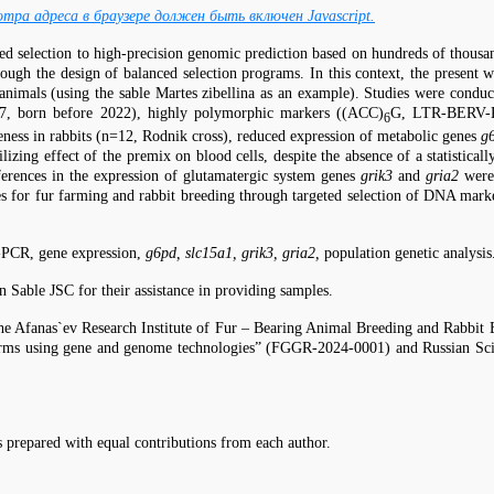
ра адреса в браузере должен быть включен Javascript.
ed selection to high-precision genomic prediction based on hundreds of thous
 through the design of balanced selection programs. In this context, the presen
g animals (using the sable Martes zibellina as an example). Studies were cond
n=7, born before 2022), highly polymorphic markers ((ACC)
G, LTR-BERV-K1
6
veness in rabbits (n=12, Rodnik cross), reduced expression of metabolic genes
g
izing effect of the premix on blood cells, despite the absence of a statistical
ferences in the expression of glutamatergic system genes
grik3
and
gria2
were
 for fur farming and rabbit breeding through targeted selection of DNA markers 
-PCR, gene expression,
g6pd, slc15a1, grik3, gria2,
population genetic analysis
 Sable JSC for their assistance in providing samples.
he Afanas`ev Research Institute of Fur – Bearing Animal Breeding and Rabbit B
 forms using gene and genome technologies” (FGGR-2024-0001) and Russian Scie
s prepared with equal contributions from each author.