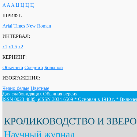
A
A
A
Ц
Ц
Ц
Ц
ШРИФТ:
Arial
Times New Roman
ИНТЕРВАЛ:
х1
х1.5
х2
КЕРНИНГ:
Обычный
Средний
Большой
ИЗОБРАЖЕНИЯ:
Черно-белые
Цветные
Для слабовидящих
Обычная версия
ISSN 0023-4885, eISSN 3034-6509 * Основан в 1910 г. * Включ
КРОЛИКОВОДСТВО И ЗВЕР
Научный журнал