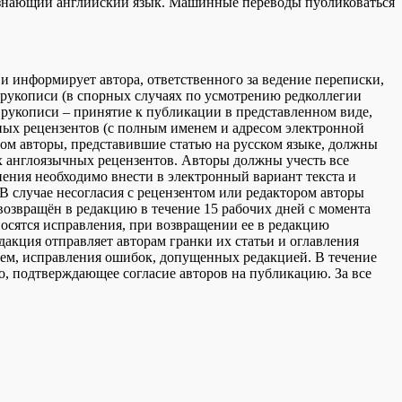
 знающий английский язык. Машинные переводы публиковаться
 информирует автора, ответственного за ведение переписки,
в рукописи (в спорных cлучаяx по усмотрению pедколлегии
рукописи – принятие к публикации в представленном виде,
ных рецензентов (с полным именем и адресом электронной
этом авторы, представившие статью на русском языке, должны
ух англоязычных рецензентов. Авторы должны учесть все
нения необходимо внести в электронный вариант текста и
 В случае несогласия с рецензентом или редактором авторы
возвращён в редакцию в течение 15 рабочих дней с момента
вносятся исправления, при возвращении ее в редакцию
акция отправляет авторам гранки их статьи и оглавления
нием, исправления ошибок, допущенных редакцией. В течение
о, подтверждающее согласие авторов на публикацию. За все