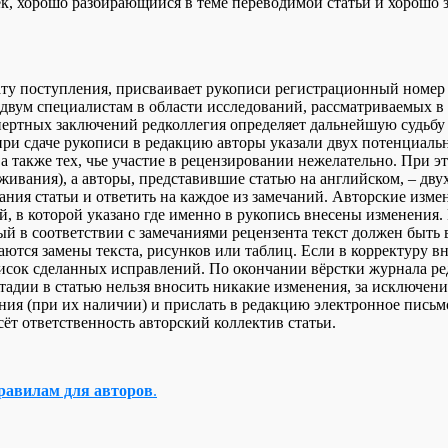
ек, хорошо разбирающийся в теме переводимой статьи и хорошо
ту поступления, присваивает рукописи регистрационный номер и
в двум cпециалиcтам в облаcти иccледований, рассматриваемых 
ертных заключений редколлегия определяет дальнейшую судьбу 
при сдаче рукописи в редакцию авторы указали двух потенциаль
 а также тех, чье участие в рецензировании нежелательно. При 
живания), а авторы, представившие статью на английском, – дв
ания статьи и ответить на каждое из замечаний. Авторские изме
й, в которой указано где именно в рукопись внесены изменения.
й в соответствии с замечаниями рецензента текст должен быть 
каются замены текста, рисунков или таблиц. Если в корректуру 
сок сделанных исправлений. По окончании вёрстки журнала ред
стадии в статью нельзя вносить никакие изменения, за исключе
ния (при их наличии) и прислать в редакцию электронное письм
сёт ответственность авторский коллектив статьи.
равилам для авторов
.