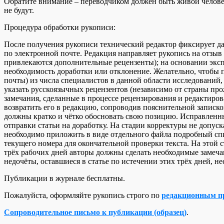
Обратите внимание – переводчиком должен быть живой челов
не будут.
Процедура обработки рукописи:
После получения рукописи технический редактор фиксирует да
по электронной почте. Редакция направляет рукопись на отзы
привлекаются дополнительные рецензенты); на основании эксп
необходимость доработки или отклонение. Желательно, чтобы 
почты) из числа специалистов в данной области исследований,
указать русскоязычных рецензентов (независимо от страны про
замечания, сделанные в процессе рецензирования и редактиров
возвратить его в редакцию, сопроводив пояснительной записко
должны кратко и чётко обосновать свою позицию. Исправленны
отправки статьи на доработку. На стадии корректуры не допус
необходимо приложить в виде отдельного файла подробный спи
текущего номера для окончательной проверки текста. На этой 
трёх рабочих дней авторы должны сделать необходимые замеча
недочёты, оставшиеся в статье по истечении этих трёх дней, не
Публикации в журнале бесплатны.
Пожалуйста, оформляйте рукопись строго по
редакционным п
Сопроводительное письмо к публикации (образец)
.