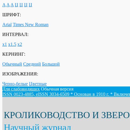
A
A
A
Ц
Ц
Ц
Ц
ШРИФТ:
Arial
Times New Roman
ИНТЕРВАЛ:
х1
х1.5
х2
КЕРНИНГ:
Обычный
Средний
Большой
ИЗОБРАЖЕНИЯ:
Черно-белые
Цветные
Для слабовидящих
Обычная версия
ISSN 0023-4885, eISSN 3034-6509 * Основан в 1910 г. * Включ
КРОЛИКОВОДСТВО И ЗВЕР
Научный журнал