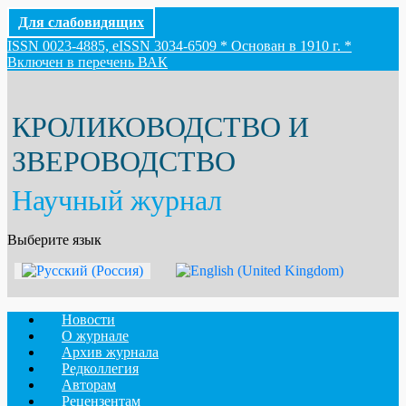
Для слабовидящих
ISSN 0023-4885, eISSN 3034-6509 * Основан в 1910 г. *
Включен в перечень ВАК
КРОЛИКОВОДСТВО И
ЗВЕРОВОДСТВО
Научный журнал
Выберите язык
Новости
О журнале
Архив журнала
Редколлегия
Авторам
Рецензентам