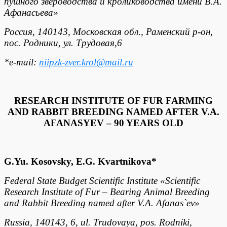
пушного звероводства и кролиководства имени В.А.
Афанасьева»
Россия, 140143, Московская обл., Раменский р-он,
пос. Родники, ул. Трудовая,6
*
e
-
mail
:
niipzk
-
zver
.
kr
ol
@
mail
.
ru
RESEARCH INSTITUTE OF FUR FARMING
AND RABBIT BREEDING NAMED AFTER V.A.
AFANASYEV – 90 YEARS OLD
G.Yu. Kosovsky, E.G. Kvartnikova*
Federal State Budget Scientific Institute «Scientific
Research Institute of Fur – Bearing Animal Breeding
and Rabbit Breeding named after V.A. Afanas`ev»
Russia, 140143, 6, ul. Trudovaya, pos. Rodniki,