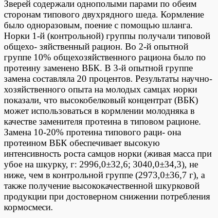
Зверей содержали однополыми парами по обеим
сторонам типового двухрядного шеда. Кормление
было одноразовым, поение с помощью шланга.
Норки 1-й (контрольной) группы получали типовой
общехо- зяйственный рацион. Во 2-й опытной
группе 10% общехозяйственного рациона было по
протеину заменено ВБК. В 3-й опытной группе
замена составляла 20 процентов. Результаты научно-
хозяйственного опыта на молодых самцах норки
показали, что высокобелковый концентрат (ВБК)
может использоваться в кормлении молодняка в
качестве заменителя протеина в типовом рационе.
Замена 10-20% протеина типового раци- она
протеином ВБК обеспечивает высокую
интенсивность роста самцов норки (живая масса при
убое на шкурку, г: 2996,0±32,6; 3040,0±34,3), не
ниже, чем в контрольной группе (2973,0±36,7 г), а
также получение высококачественной шкурковой
продукции при достоверном снижении потребления
кормосмеси.