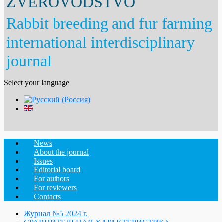
ZVEROVODSTVO
Rabbit breeding and fur farming
international interdisciplinary
journal
Select your language
News
About the journal
Issues
Editorial board
For authors
For reviewers
Contacts
Журнал №5 2024 г.