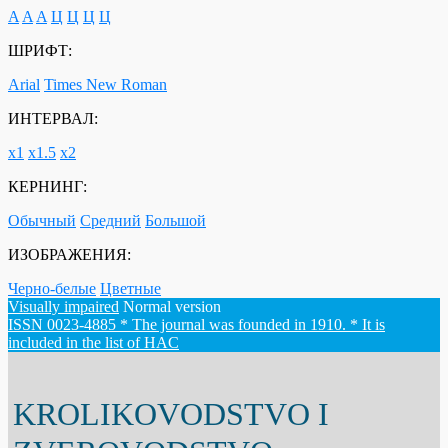
A
A
A
Ц
Ц
Ц
Ц
ШРИФТ:
Arial
Times New Roman
ИНТЕРВАЛ:
х1
х1.5
х2
КЕРНИНГ:
Обычный
Средний
Большой
ИЗОБРАЖЕНИЯ:
Черно-белые
Цветные
Visually impaired
Normal version
ISSN 0023-4885 * The journal was founded in 1910. * It is
included in the list of HAC
KROLIKOVODSTVO I