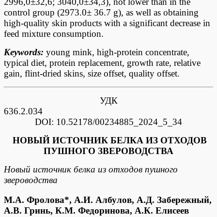
2996,0±32,6; 3040,0±34,3), not lower than in the
control group (2973.0± 36.7 g), as well as obtaining
high-quality skin products with a significant decrease in
feed mixture consumption.
Keywords:
young mink, high-protein concentrate,
typical diet, protein replacement, growth rate, relative
gain, flint-dried skins, size offset, quality offset.
УДК
636.2.
DOI: 10.52178/00234885_2024_5_34
НОВЫЙ ИСТОЧНИК БЕЛКА ИЗ ОТХОДОВ
ПУШНОГО ЗВЕРОВОДСТВА
Новый источник белка из отходов пушного
звероводства
М.А. Фролова*, А.И. Албулов, А.Д. Забережный,
А.В. Гринь, К.М. Федоринова, А.К. Елисеев