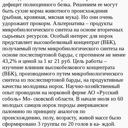
дефицит полноценного белка. Решением ее могут
быть сухие корма животного происхождения
(рыбная, кровяная, мясная мука). Но они очень
удорожают прокорм. Альтернатива – продукты
микробиологического синтеза на основе вторичных
сырьевых ресурсов. Особый интерес для норок
представляет высокобелковый концентрат (ВБК),
получаемый путем микробиологического синтеза на
основе послеспиртовой барды, с протеином не менее
43,2% и ценой за 1 кг 21 руб. Цель работы –
изучение влияния высокобелкового концентрата
(ВБК), производимого путем микробиологического
синтеза из послеспиртовой барды, на продуктивные
качества молодняка норок. Научно-хозяйственный
опыт проводили на норковой ферме АО «Русский
соболь» Мо- сковской области. В начале июля из 60
молодых самцов норок породы американское
паломино по принципу аналогов по
происхождению, полу, возрасту, живой массе было
сформировано 3 группы по 20 голов в ка- ждой.