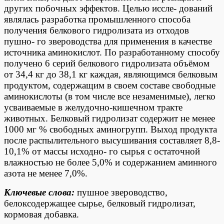
других побочных эффектов. Целью иссле- дований
являлась разработка промышленного способа
получения белкового гидролизата из отходов
пушно- го звероводства для применения в качестве
источника аминокислот. По разработанному способу
получено 6 серий белкового гидролизата объёмом
от 34,4 кг до 38,1 кг каждая, являющимся белковым
продуктом, содержащим в своем составе свободные
аминокислоты (в том числе все незаменимые), легко
усваиваемые в желудочно-кишечном тракте
животных. Белковый гидролизат содержит не менее
1000 мг % свободных аминогрупп. Выход продукта
после распылительного высушивания составляет 8,8-
10,1% от массы исходно- го сырья с остаточной
влажностью не более 5,0% и содержанием аминного
азота не менее 7,0%.
Ключевые слова:
пушное звероводство,
белоксодержащее сырье, белковый гидролизат,
кормовая до
бавка.