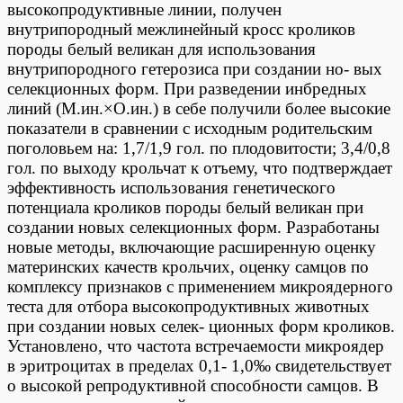
высокопродуктивные линии, получен
внутрипородный межлинейный кросс кроликов
породы белый великан для использования
внутрипородного гетерозиса при создании но- вых
селекционных форм. При разведении инбредных
линий (М.ин.×О.ин.) в себе получили более высокие
показатели в сравнении с исходным родительским
поголовьем на: 1,7/1,9 гол. по плодовитости; 3,4/0,8
гол. по выходу крольчат к отъему, что подтверждает
эффективность использования генетического
потенциала кроликов породы белый великан при
создании новых селекционных форм. Разработаны
новые методы, включающие расширенную оценку
материнских качеств крольчих, оценку самцов по
комплексу признаков с применением микроядерного
теста для отбора высокопродуктивных животных
при создании новых селек- ционных форм кроликов.
Установлено, что частота встречаемости микроядер
в эритроцитах в пределах 0,1- 1,0‰ свидетельствует
о высокой репродуктивной способности самцов. В