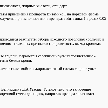
минокислоты, жирные кислоты, стандарт.
таты применения препарата Витамикс 1 на норковой ферме
олучены при использовании препарата Витамикс 1 в дозах 0,05
приводятся результаты отбора исходного поголовья крольчих и
енно - полезных признаков (плодовитость, выход крольчат,
ные группы, параметры селекционируемых хозяйственно -
темы белков крови.
-химические свойства жирокислотный состав жиров тушек
, Валиуллина Д.А.
Резюме.
Установлено, что включение
кормовой смеси для норок, напротив препарат оказывает