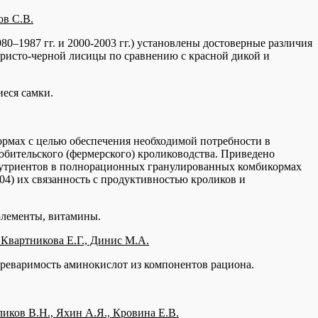
ов С.В.
80–1987 гг. и 2000-2003 гг.) установлены достоверные различия
бристо-черной лисицы по сравнению с красной дикой и
иеся самки.
ормах с целью обеспечения необходимой потребности в
бительского (фермерского) кролиководства. Приведено
 нутриентов в полнорационных гранулированных комбикормах
004) их связанность с продуктивностью кроликов и
элементы, витамины.
 Квартникова Е.Г., Динис М.А.
ереваримость аминокислот из компонентов рациона.
ликов В.Н., Яхин А.Я., Кровина Е.В.