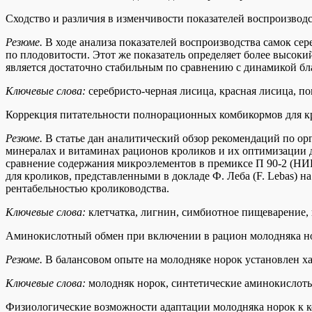
Сходство и различия в изменчивости показателей воспроизвод
Резюме.
В ходе анализа показателей воспроизводства самок сер
по плодовитости. Этот же показатель определяет более высок
является достаточно стабильным по сравнению с динамикой б
Ключевые слова:
серебристо-черная лисица, красная лисица, п
Коррекция питательности полнорационных комбикормов для к
Резюме.
В статье дан аналитический обзор рекомендаций по о
минералах и витаминах рационов кроликов и их оптимизации 
сравнение содержания микроэлементов в премиксе П 90-2 (Н
для кроликов, представленными в докладе Ф. Леба (F. Lebas) 
рентабельностью кролиководства.
Ключевые слова:
клетчатка, лигнин, симбиотное пищеварение,
Аминокислотный обмен при включении в рацион молодняка н
Резюме.
В балансовом опыте на молодняке норок установлен ха
Ключевые слова:
молодняк норок, синтетические аминокислот
Физиологические возможности адаптации молодняка норок к