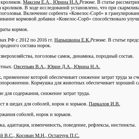
 кроликов.
Максим Е.А., Юрина Н.А.
Резюме.
В статье рассматр
а кроликов. В ходе исследований установлено, что при скармли
 поголовья. Включение сорбента «Ковелос-Сорб» в гранулирован
рмливание кормовой добавки «Ковелос-Сорб» способствовало ул
траты кормов.
ах РФ с 2012 по 2016 гг.
Нарышкина Е.К.
Резюме.
В статье пред
ородного состава норок.
, зверохозяйства, поголовье самок, динамика, породный состав.
отных.
Овсепьян В.А., Юрин Д.А., Юрина Н.А.
 применение которой обеспечивает снижение затрат труда за с
 опорожнении. Кормушка для животных обеспечивает хороший с
 для содержания, снижение затрат труда.
 в шедах для соболей, норок и хорьков.
Паркалов И.В.
жания соболей, норок и хорьков.
етка, адаптация, изменчивость, поведение, рефлексы, инстинкты.
 В.С., Косован М.Н., Остапчук П.С.