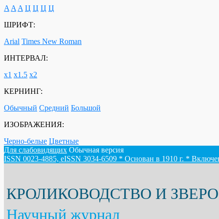
A
A
A
Ц
Ц
Ц
Ц
ШРИФТ:
Arial
Times New Roman
ИНТЕРВАЛ:
х1
х1.5
х2
КЕРНИНГ:
Обычный
Средний
Большой
ИЗОБРАЖЕНИЯ:
Черно-белые
Цветные
Для слабовидящих
Обычная версия
ISSN 0023-4885, eISSN 3034-6509 * Основан в 1910 г. * Включ
КРОЛИКОВОДСТВО И ЗВЕР
Научный журнал