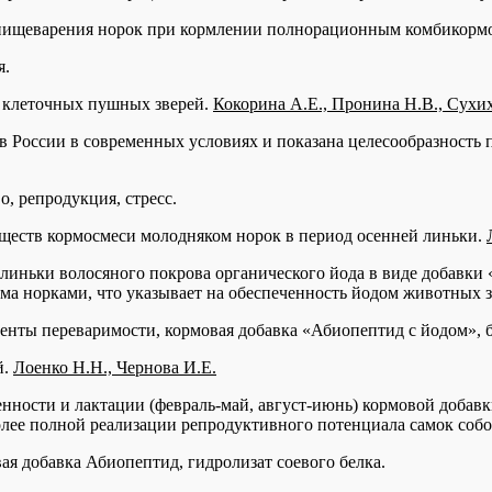
 пищеварения норок при кормлении полнорационным комбикорм
я.
 клеточных пушных зверей.
Кокорина А.Е., Пронина Н.В., Сухих
 России в современных условиях и показана целесообразность 
, репродукция, стресс.
еществ кормосмеси молодняком норок в период осенней линьки.
линьки волосяного покрова органического йода в виде добавки 
ма норками, что указывает на обеспеченность йодом животных за
нты переваримости, кормовая добавка «Абиопептид с йодом», б
й.
Лоенко Н.Н., Чернова И.Е.
ности и лактации (февраль-май, август-июнь) кормовой добавк
лее полной реализации репродуктивного потенциала самок собо
ая добавка Абиопептид, гидролизат соевого белка.