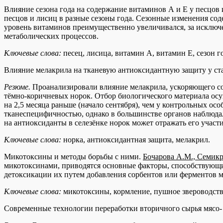
Влияние сезона года на содержание витаминов А и Е у песцов
песцов и лисиц в разные сезоны года. Сезонные изменения сод
уровень витаминов преимущественно увеличивался, за исключ
метаболических процессов.
Ключевые слова:
песец, лисица, витамин А, витамин Е, сезон г
Влияние мелакрила на тканевую антиоксидантную защиту у ст
Резюме.
Проанализировали влияние мелакрила, ускоряющего со
тёмно-коричневых норок. Отбор биологического материала осу
на 2,5 месяца раньше (начало сентября), чем у контрольных ос
тканеспецифичностью, однако в большинстве органов наблюдал
на антиоксиданты в селезёнке норок может отражать его учас
Ключевые слова:
норка, антиоксидантная защита, мелакрил.
Микотоксины и методы борьбы с ними.
Бочарова А.М., Семикр
микотоксинами, приводятся основные факторы, способствующи
детоксикации их путем добавления сорбентов или ферментов 
Ключевые слова
:
микотоксины, кормление, пушное звероводств
Современные технологии переработки вторичного сырья мясо