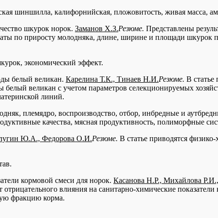
тская шиншилла, калифорнийская, пложовитость, живая масса, а
ачество шкурок норок.
Заманов Х.З.
Резюме.
Представлены резуль
аты по приросту молодняка, длине, ширине и площади шкурок п
шкурок, экономический эффект.
оды белый великан.
Карелина Т.К., Тинаев Н.И.
Резюме.
В статье 
 белый великан с учетом параметров селекционируемых хозяйств
материнской линий.
дняк, племядро, воспроизводство, отбор, инбредные и аутбред
родуктивные качества, мясная продуктивность, полиморфные сис
лугин Ю.А., Федорова О.И.
Резюме.
В статье приводятся физико
тав.
атели кормовой смеси для норок.
Касанова Н.Р., Михайлова Р.И.
т отрицательного влияния на санитарно-химические показатели 
вую фракцию корма.