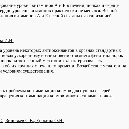
ование уровня витаминов А и Е в печени, почках и сердце
сердце уровень витаминов практически не менялся. Весной
ржания витаминов А и Е весной связаны с активизацией
ва И.И.
 уровень некоторых антиоксидантов в органах стандартных
бствовал ускоренному возникновению зимнего фенотипа норок
в норок на экзогенный мелатонин характеризовалась
в обеих группах с течением времени. Воздействие мелатонина
м условиям существования.
ость проблемы контаминации кормов для пушных зверей
твращения контаминации кормов микотоксинами, а также
., Зиновьев С.В., Ерохина О.Н.