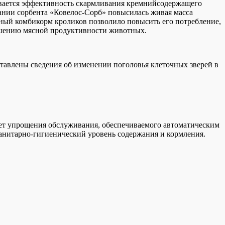
ивается эффективность скармливания кремнийсодержащего
вании сорбента «Ковелос-Сорб» повысилась живая масса
ный комбикорм кроликов позволило повысить его потребление,
учшению мясной продуктивности животных.
ставлены сведения об изменении поголовья клеточных зверей в
чет упрощения обслуживания, обеспечиваемого автоматическим
анитарно-гигиенический уровень содержания и кормления.