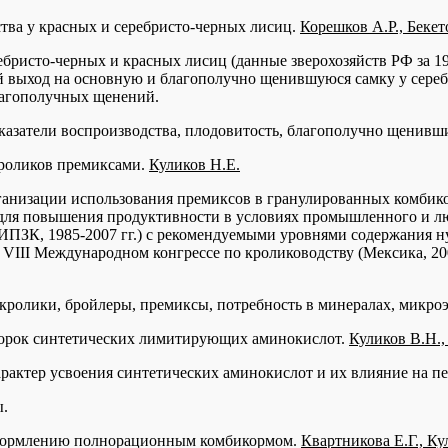
ства у красных и серебристо-черных лисиц.
Корешков А.Р., Бекет
ебристо-черных и красных лисиц (данные зверохозяйств РФ за 19
ий выход на основную и благополучно щенившуюся самку у сере
лагополучных щенений.
оказатели воспроизводства, плодовитость, благополучно щенивш
роликов премиксами.
Куликов Н.Е.
рганизации использования премиксов в гранулированных комбик
для повышения продуктивности в условиях промышленного и лю
ИИПЗК, 1985-2007 гг.) с рекомендуемыми уровнями содержания
на VIII Международном конгрессе по кролиководству (Мексика, 2
 кролики, бройлеры, премиксы, потребность в минералах, микро
орок синтетических лимитирующих аминокислот.
Куликов В.Н.,
рактер усвоения синтетических аминокислот и их влияние на п
ы.
 кормлению полнорационным комбикормом.
Квартникова Е.Г., Ку