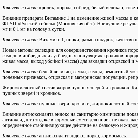
Ключевые слова:
кролик, порода, гибрид, белый великан, сове
Влияние препарата Витамикс 1 на изменение живой массы и к
ФГУП «Русский соболь» (Московская обл.). Наилучшие результ
мг и 0,1 мг на голову в сутки.
Ключевые слова:
Витамикс 1, норки, размер шкурок, качество 
Новые методы селекции для совершенствования кроликов пор
самцов в инбредных и аутбредных популяциях кроликов породы
живая масса, выход убойной массы) для закладки отцовской и 
Ключевые слова:
белый великан, самки, самцы, ремонтный моло
полезных признаков, отцовская и материнская популяции, реп
Жирнокислотный состав жиров пушных зверей и кроликов.
Ка
пушных зверей и кроликов.
Ключевые слова:
пушные звери, кролики, жирнокислотный сос
Влияние антиоксиданта эндокс на санитарно-химические показ
антиоксиданта эндокс в кормовые смеси для норок не оказывае
определенное стабилизирующее действие на белковую и жиро
Ключевые слова:
антиоксидант эндокс, норка, кормосмесь.