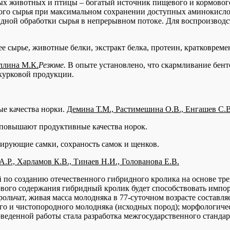
ых животных и птицы – богатый источник пищевого и кормовог
ого сырья при максимальном сохранении доступных аминокисло
ндной обработки сырья в непрерывном потоке. Для воспроизводс
 сырье, животные белки, экстракт белка, протеин, кратковреме
ллина М.К.
Резюме.
В опыте установлено, что скармливание бент
шкурковой продукции.
е качества норки.
Демина Т.М., Растимешина О.В., Енгашев С.В
повышают продуктивные качества норок.
ирующие самки, сохраность самок и щенков.
.Р., Харламов К.В., Тинаев Н.И., Голованова Е.В.
 по созданию отечественного гибридного кролика на основе тр
ового содержания гибридный кролик будет способствовать импо
льчат, живая масса молодняка в 77-суточном возрасте составляе
о и чистопородного молодняка (исходных пород); морфологичес
оведенной работы стала разработка межгосударственного станда