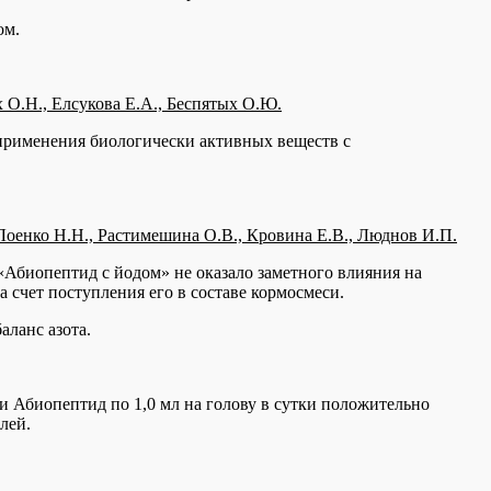
ом.
 О.Н., Елсукова Е.А., Беспятых О.Ю.
применения биологически активных веществ с
Лоенко Н.Н., Растимешина О.В., Кровина Е.В., Люднов И.П.
«Абиопептид с йодом» не оказало заметного влияния на
 счет поступления его в составе кормосмеси.
аланс азота.
и Абиопептид по 1,0 мл на голову в сутки положительно
лей.