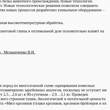
о белка животного происхождения. Новые технологии
т. Новые технологические решения позволили совершить
тва новых процессов разработано уникальное оборудование –
нная высокотемпературная обработка.
онитовой глины в оптимальной дозе положительно влияет на
., Мельниченко В.И.
ех пород по многоэтапной схеме скрещивания помесных
ртозамещению зарубежных аналогов, поскольку не уступает им
т 2,5…2,6 кг; в 90-суточном – 2,9…3,1 кг. Проведен
кого строения тушек, биологической и питательной ценности
рта «Мясо кроликов (тушки кроликов, кроликов-бройлеров и их