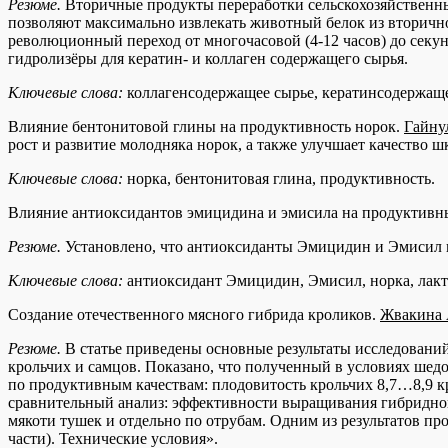
Резюме.
Вторичные продукты переработки сельскохозяйственн
позволяют максимально извлекать животный белок из вторичн
революционный переход от многочасовой (4-12 часов) до секу
гидролизёры для кератин- и коллаген содержащего сырья.
Ключевые слова:
коллагенсодержащее сырье, кератинсодержащее
Влияние бентонитовой глины на продуктивность норок.
Гайну
рост и развитие молодняка норок, а также улучшает качество 
Ключевые слова:
норка, бентонитовая глина, продуктивность.
Влияние антиоксидантов эмицидина и эмисила на продуктивны
Резюме.
Установлено, что антиоксиданты Эмицидин и Эмисил 
Ключевые слова:
антиоксидант Эмицидин, Эмисил, норка, лакт
Создание отечественного мясного гибрида кроликов.
Жвакина А
Резюме.
В статье приведены основные результаты исследований
крольчих и самцов. Показано, что полученный в условиях шед
по продуктивным качествам: плодовитость крольчих 8,7…8,9 кро
сравнительный анализ: эффективности выращивания гибридног
мякоти тушек и отдельно по отрубам. Одним из результатов пр
части). Технические условия».