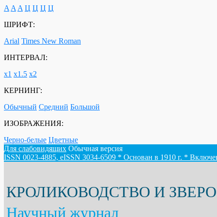
A
A
A
Ц
Ц
Ц
Ц
ШРИФТ:
Arial
Times New Roman
ИНТЕРВАЛ:
х1
х1.5
х2
КЕРНИНГ:
Обычный
Средний
Большой
ИЗОБРАЖЕНИЯ:
Черно-белые
Цветные
Для слабовидящих
Обычная версия
ISSN 0023-4885, eISSN 3034-6509 * Основан в 1910 г. * Включ
КРОЛИКОВОДСТВО И ЗВЕР
Научный журнал