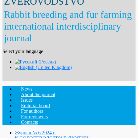
ZVEROVODSTVO
Rabbit breeding and fur farming
international interdisciplinary
journal
Select your language
News
About the journal
Issues
Editorial board
For authors
For reviewers
Contacts
Журнал № 6 2024 г.