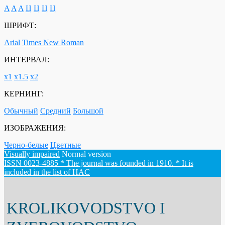
A
A
A
Ц
Ц
Ц
Ц
ШРИФТ:
Arial
Times New Roman
ИНТЕРВАЛ:
х1
х1.5
х2
КЕРНИНГ:
Обычный
Средний
Большой
ИЗОБРАЖЕНИЯ:
Черно-белые
Цветные
Visually impaired
Normal version
ISSN 0023-4885 * The journal was founded in 1910. * It is
included in the list of HAC
KROLIKOVODSTVO I