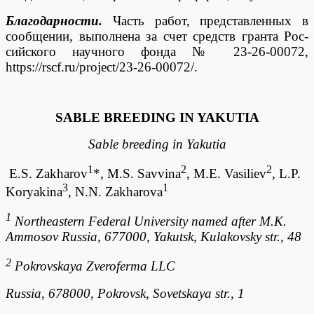
Благодарности.
Часть работ, представленных в
сообщении, выполнена за счет средств гранта Рос-
сийского научного фонда № 23-26-00072,
https://rscf.ru/project/23-26-00072/.
SABLE BREEDING IN YAKUTIA
Sable breeding in Yakutia
1
2
2
E.S. Zakharov
*, M.S. Savvina
, M.E. Vasiliev
, L.P.
3
1
Koryakina
, N.N. Zakharova
1
Northeastern Federal University named after M.K.
Ammosov Russia, 677000, Yakutsk, Kulakovsky str., 48
2
Pokrovskaya Zveroferma LLC
Russia, 678000, Pokrovsk, Sovetskaya str., 1