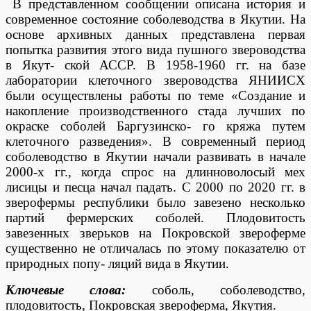
В представленном сообщении описана история и
современное состояние соболеводства в Якутии. На
основе архивных данных представлена первая
попытка развития этого вида пушного звероводства
в Якут- ской АССР. В 1958-1960 гг. на базе
лаборатории клеточного звероводства ЯНИИСХ
были осуществлены работы по теме «Создание и
накопление производственного стада лучших по
окраске соболей Баргузинско- го кряжа путем
клеточного разведения». В современный период
соболеводство в Якутии начали развивать в начале
2000-х гг., когда спрос на длинноволосый мех
лисицы и песца начал падать. С 2000 по 2020 гг. в
зверофермы республики было завезено несколько
партий фермерских соболей. Плодовитость
завезенных зверьков на Покровской звероферме
существенно не отличалась по этому показателю от
природных попу- ляций вида в Якутии.
Ключевые слова:
соболь, соболеводство,
плодовитость, Покровская звероферма, Якутия.