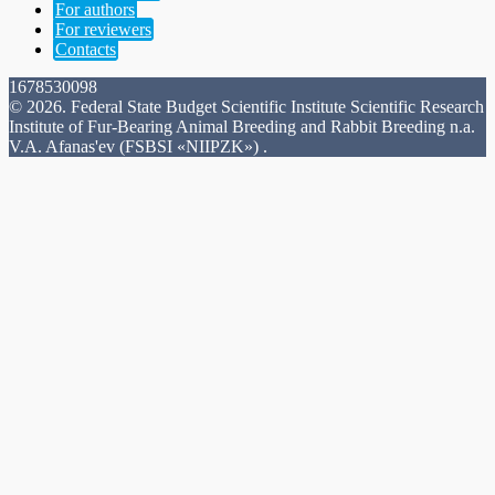
For authors
For reviewers
Contacts
1678530098
© 2026. Federal State Budget Scientific Institute Scientific Research
Institute of Fur-Bearing Animal Breeding and Rabbit Breeding n.a.
V.A. Afanas'ev (FSBSI «NIIPZK») .