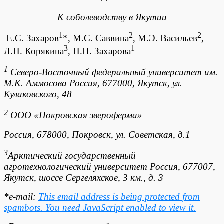
К соболеводству в Якутии
1
2
2
Е.С. Захаров
*, М.С. Саввина
, М.Э. Васильев
,
3
1
Л.П. Корякина
, Н.Н. Захарова
1
Северо-Восточный федеральный университет им.
М.К. Аммосова Россия, 677000, Якутск, ул.
Кулаковского, 48
2
ООО «Покровская звероферма»
Россия, 678000, Покровск, ул. Советская, д.1
3
Арктический государственный
агротехнологический университет Россия, 677007,
Якутск, шоссе Сергеляхское, 3 км., д. 3
*e-mail:
This email address is being protected from
spambots. You need JavaScript enabled to view it.